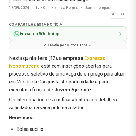
12/09/2024
·
17:48
·
Por
Lívia Borges
·
Jornal Conquista
A−
A+
Normal
COMPARTILHE ESTA NOTÍCIA
Enviar no WhatsApp
ou envie por outros apps
Nesta quinta-feira (12), a
empresa
Expresso
Nepomuceno
está com inscrições abertas para
processo seletivo de uma vaga de emprego para atuar
em Vitória da Conquista. A oportunidade é para
executar a função de
Jovem Aprendiz.
Os interessados devem ficar atentos aos detalhes
solicitados na vaga pelo recrutador.
Benefícios:
Bolsa auxílio.