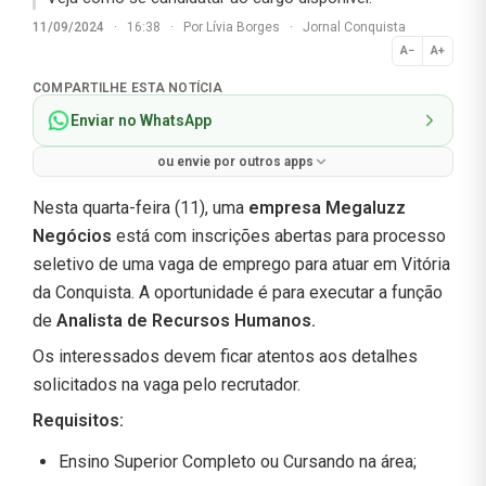
11/09/2024
·
16:38
·
Por
Lívia Borges
·
Jornal Conquista
A−
A+
Normal
COMPARTILHE ESTA NOTÍCIA
Enviar no WhatsApp
ou envie por outros apps
Nesta quarta-feira (11), uma
empresa Megaluzz
Negócios
está com inscrições abertas para processo
seletivo de uma vaga de emprego para atuar em Vitória
da Conquista. A oportunidade é para executar a função
de
Analista de Recursos Humanos
.
Os interessados devem ficar atentos aos detalhes
solicitados na vaga pelo recrutador.
Requisitos:
Ensino Superior Completo ou Cursando na área;