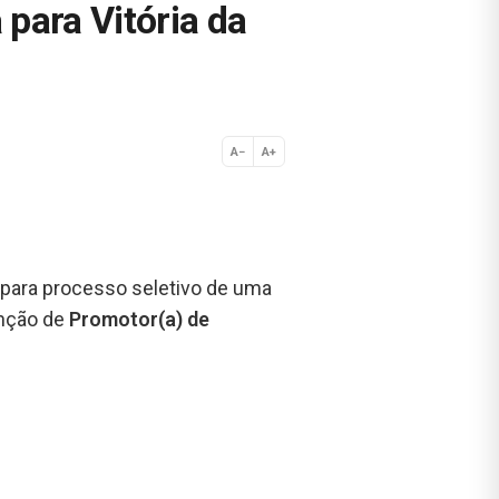
para Vitória da
A−
A+
Normal
 para processo seletivo de uma
unção de
Promotor(a) de