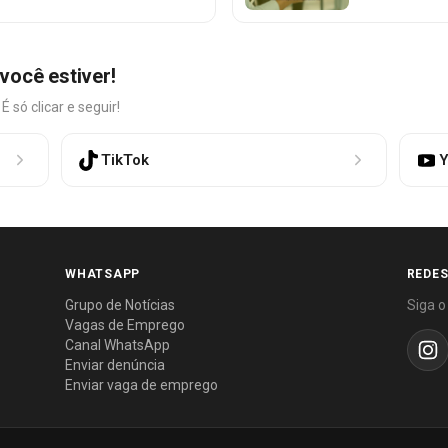
você estiver!
só clicar e seguir!
TikTok
Y
WHATSAPP
REDES
Grupo de Notícias
Siga o
Vagas de Emprego
Canal WhatsApp
Enviar denúncia
Enviar vaga de emprego