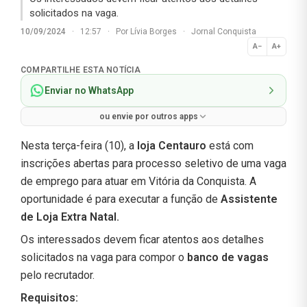
solicitados na vaga.
10/09/2024
·
12:57
·
Por
Lívia Borges
·
Jornal Conquista
A−
A+
Normal
COMPARTILHE ESTA NOTÍCIA
Enviar no WhatsApp
ou envie por outros apps
Nesta terça-feira (10), a
loja
Centauro
está com
inscrições abertas para processo seletivo de uma vaga
de emprego para atuar em Vitória da Conquista. A
oportunidade é para executar a função de
Assistente
de Loja Extra Natal.
Os interessados devem ficar atentos aos detalhes
solicitados na vaga para compor o
banco de vagas
pelo recrutador.
Requisitos: