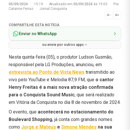
05/09/2024
·
15:19
·
Atualizado em
05/09/2024
às 19:03
·
Por
Catarine Ferraz
·
Jornal Conquista
A−
A+
Normal
COMPARTILHE ESTA NOTÍCIA
Enviar no WhatsApp
ou envie por outros apps
Nesta quinta-feira (05), o produtor Ludson Gusmão,
responsável pela LG Produções, anunciou, em
entrevista ao Ponto de Vista News
transmitido ao
vivo pelo YouTube e Melodia 87,9 FM, que
o cantor
Henry Freitas é a mais nova atração confirmada
para o Conquista Sound Music
, que será realizado
em Vitória da Conquista no dia 8 de novembro de 2024.
O evento, que
acontecerá no estacionamento do
Boulevard Shopping
, já conta com grandes nomes
como
Jorge e Mateus
e
Simone Mendes
na sua