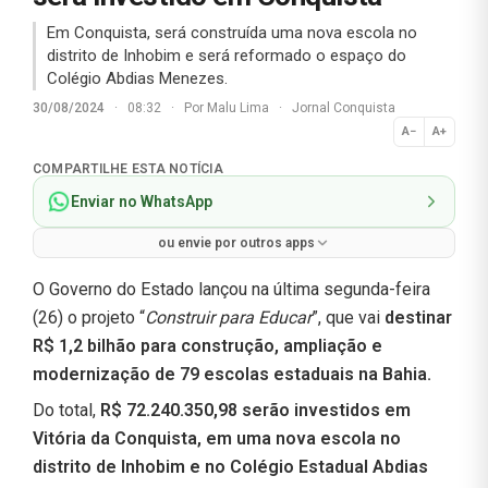
Em Conquista, será construída uma nova escola no
distrito de Inhobim e será reformado o espaço do
Colégio Abdias Menezes.
30/08/2024
·
08:32
·
Por
Malu Lima
·
Jornal Conquista
A−
A+
Normal
COMPARTILHE ESTA NOTÍCIA
Enviar no WhatsApp
ou envie por outros apps
O Governo do Estado lançou na última segunda-feira
(26) o projeto “
Construir para Educar
”, que vai
destinar
R$ 1,2 bilhão para construção, ampliação e
modernização de 79 escolas estaduais na Bahia.
Do total,
R$ 72.240.350,98 serão investidos em
Vitória da Conquista, em uma nova escola no
distrito de Inhobim e no Colégio Estadual Abdias