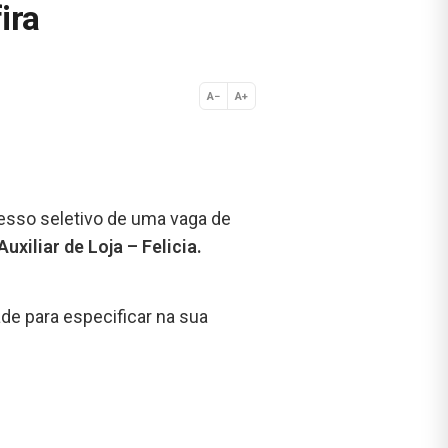
ira
A−
A+
Normal
esso seletivo de uma vaga de
Auxiliar de Loja – Felicia
.
de para especificar na sua