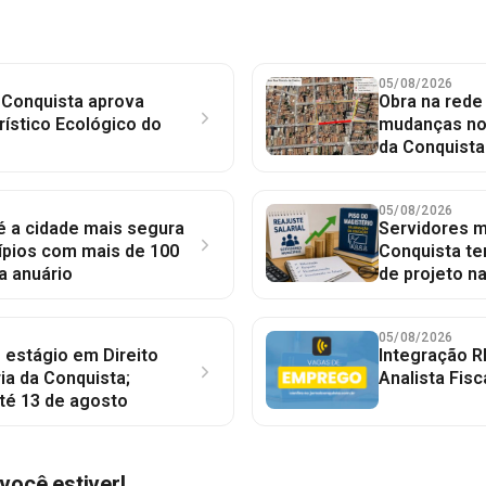
05/08/2026
 Conquista aprova
Obra na red
rístico Ecológico do
mudanças no 
da Conquista
05/08/2026
 é a cidade mais segura
Servidores mu
ípios com mais de 100
Conquista te
a anuário
de projeto n
05/08/2026
 estágio em Direito
Integração R
ia da Conquista;
Analista Fisc
té 13 de agosto
você estiver!