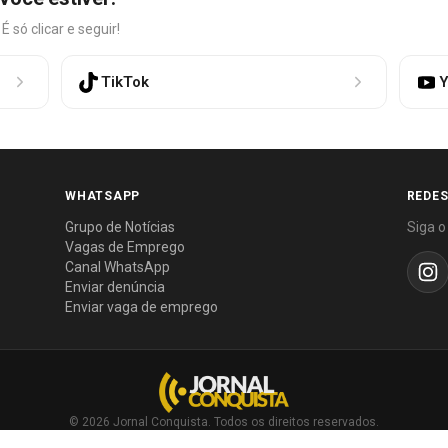
só clicar e seguir!
TikTok
Y
WHATSAPP
REDES
Grupo de Notícias
Siga o
Vagas de Emprego
Canal WhatsApp
Enviar denúncia
Enviar vaga de emprego
© 2026 Jornal Conquista. Todos os direitos reservados.
Política editorial
·
Política de privacidade