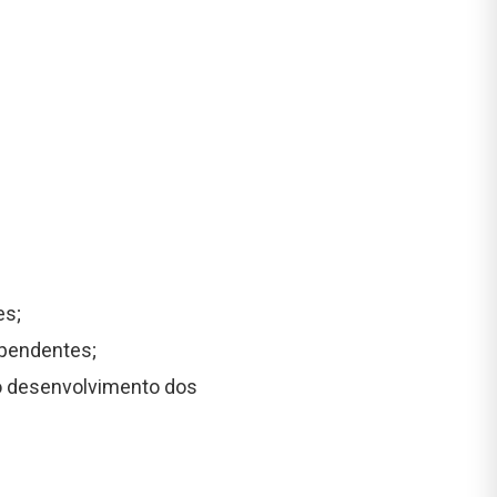
es;
ependentes;
o desenvolvimento dos