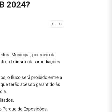
IB 2024?
A−
A+
Normal
itura Municipal, por meio da
sto, o
trânsito
das imediações
os, o fluxo será proibido entre a
, que terão acesso garantido às
dia.
itados.
ao Parque de Exposições,