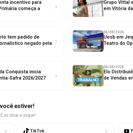
nta incentivo para
Grupo Vittal
Primária começa a
em Vitória d
06/08/2026
to tem pedido de
Uesb em Jequ
jornalístico negado pela
Teatro do Op
06/08/2026
 da Conquista inicia
Elo Distribu
ntia-Safra 2026/2027
de Vendas em
você estiver!
só clicar e seguir!
TikTok
Y