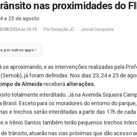
trânsito nas proximidades do F
24 e 25 de agosto.
0/08/2024
às 08:39
·
Por
Redação JC
·
Jornal Conquista
ie por outros apps
 se aproximando, e as intervenções realizadas pela Prefe
(Semob), já foram definidas. Nos dias 23, 24 e 25 de ago
ompo de Almeida
receberá
alterações.
nsito totalmente interditado. Já na Avenida Siqueira Camp
da Brasil. Exceto para os moradores do entorno do parque
ias e trechos serão interditadas a partir das 17h de cada 
os e Irênio Santos também terão pequenos trechos interd
de trânsito, atuarão nas vias próximas que dão acesso 