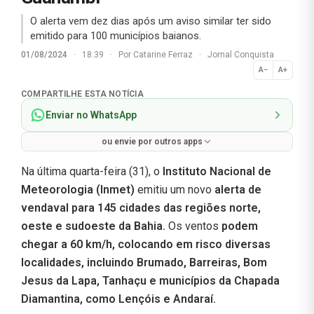
O alerta vem dez dias após um aviso similar ter sido
emitido para 100 municípios baianos.
01/08/2024
·
18:39
·
Por
Catarine Ferraz
·
Jornal Conquista
A−
A+
Normal
COMPARTILHE ESTA NOTÍCIA
Enviar no WhatsApp
ou envie por outros apps
Na última quarta-feira (31), o
Instituto Nacional de
Meteorologia (Inmet)
emitiu um novo
alerta de
vendaval para 145 cidades das regiões norte,
oeste e sudoeste da Bahia.
Os ventos
podem
chegar a 60 km/h, colocando em risco diversas
localidades, incluindo Brumado, Barreiras, Bom
Jesus da Lapa, Tanhaçu e municípios da Chapada
Diamantina, como Lençóis e Andaraí.