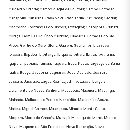
Macaúbas; Brumado; Buritirama; Caém; Caetité; Cafarnaum;
Caldeirão Grande; Campo Alegre de Lourdes; Campo Formoso;
Canápolis; Canarana; Casa Nova; Catolândia; Caturama; Central;
Chorrochó; Contendas do Sincorá; Cotegipe; Cristópolis; Cubati;
Curaçá; Dom Basílio; Érico Cardoso; Filadélfia; Formosa do Rio
Preto; Gentio do Ouro; Glória; Guajeru; Guanambi; Ibiassucê;
Ibicoara; Ibipeba; Ibipitanga; Ibiquera; Ibitiara; Ibititá; Ibotirama;
Igaporã; Ipupiara; Iramaia; Iraquara; Irecê; Itaeté; Itaguaçu da Bahia;
Itiúba; Ituaçu; Jacobina; Jaguarari; João Dourado; Juazeiro;
Jussara; Jussiape; Lagoa Real; Lajedinho; Lapão; Lençóis;
Livramento de Nossa Senhora; Macaúbas; Macururé; Maetinga;
Malhada; Malhada de Pedras; Mansidão; Marcionílio Souza;
Matina; Miguel Calmon; Mirangaba; Mirante; Monte Santo;
Morpará; Morro do Chapéu; Mucugê; Mulungu do Morro; Mundo
Novo; Muquém do São Francisco; Nova Redenção; Novo