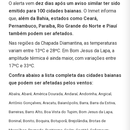
O alerta vem
dez dias após um aviso similar ter sido
emitido para 100 cidades baianas.
O Inmet informa
que,
além da Bahia, estados como Ceará,
Pernambuco, Paraíba, Rio Grande do Norte e Piauí
também podem ser afetados.
Nas regiões da Chapada Diamantina, as temperaturas
variam entre 13ºC e 28ºC. Em Bom Jesus da Lapa, a
amplitude térmica é ainda maior, com variações entre
17ºC e 33ºC.
Confira abaixo a lista completa das cidades baianas
que podem ser afetadas pelos ventos:
Abaíra; Abaré; América Dourada; Andaraí; Andorinha; Angical;
Antônio Gonçalves; Aracatu; Baianópolis; Barra; Barra da Estiva;
Barreiras; Barro Alto; Boa Vista do Tupim; Bom Jesus da Lapa;
Boninal; Bonito; Boquira; Botuporã; Brejolândia; Brotas de