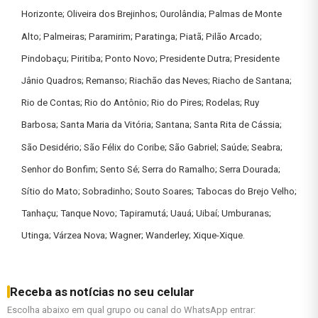
Horizonte; Oliveira dos Brejinhos; Ourolândia; Palmas de Monte
Alto; Palmeiras; Paramirim; Paratinga; Piatã; Pilão Arcado;
Pindobaçu; Piritiba; Ponto Novo; Presidente Dutra; Presidente
Jânio Quadros; Remanso; Riachão das Neves; Riacho de Santana;
Rio de Contas; Rio do Antônio; Rio do Pires; Rodelas; Ruy
Barbosa; Santa Maria da Vitória; Santana; Santa Rita de Cássia;
São Desidério; São Félix do Coribe; São Gabriel; Saúde; Seabra;
Senhor do Bonfim; Sento Sé; Serra do Ramalho; Serra Dourada;
Sítio do Mato; Sobradinho; Souto Soares; Tabocas do Brejo Velho;
Tanhaçu; Tanque Novo; Tapiramutá; Uauá; Uibaí; Umburanas;
Utinga; Várzea Nova; Wagner; Wanderley; Xique-Xique.
Receba as notícias no seu celular
Escolha abaixo em qual grupo ou canal do WhatsApp entrar: