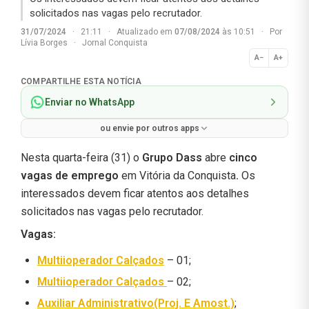
solicitados nas vagas pelo recrutador.
31/07/2024
·
21:11
·
Atualizado em
07/08/2024
às 10:51
·
Por
Lívia Borges
·
Jornal Conquista
A−
A+
Normal
COMPARTILHE ESTA NOTÍCIA
Enviar no WhatsApp
ou envie por outros apps
Nesta quarta-feira (31) o
Grupo Dass
abre
cinco
vagas de emprego
em Vitória da Conquista
.
Os
interessados devem ficar atentos aos detalhes
solicitados nas vagas pelo recrutador.
Vagas:
Multiioperador Calçados
– 01;
Multiioperador Calçados
– 02;
Auxiliar Administrativo(Proj. E Amost.)
;