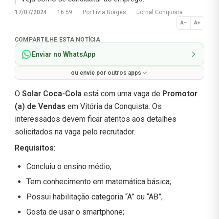
17/07/2024
·
16:59
·
Por
Lívia Borges
·
Jornal Conquista
A−
A+
Normal
COMPARTILHE ESTA NOTÍCIA
Enviar no WhatsApp
ou envie por outros apps
O
Solar Coca-Cola
está com uma vaga de
Promotor
(a) de Vendas
em Vitória da Conquista. Os
interessados devem ficar atentos aos detalhes
solicitados na vaga pelo recrutador.
Requisitos
:
Concluiu o ensino médio;
Tem conhecimento em matemática básica;
Possui habilitação categoria “A” ou “AB”;
Gosta de usar o smartphone;