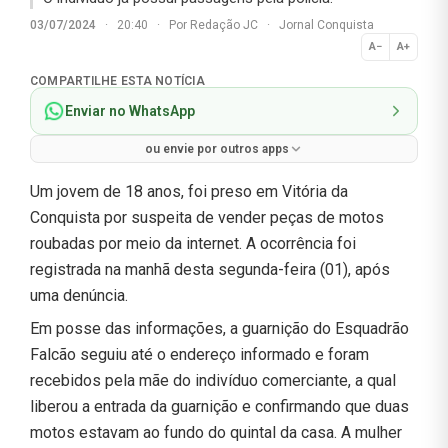
03/07/2024
·
20:40
·
Por
Redação JC
·
Jornal Conquista
A−
A+
Normal
COMPARTILHE ESTA NOTÍCIA
Enviar no WhatsApp
ou envie por outros apps
Um jovem de 18 anos, foi preso em Vitória da
Conquista por suspeita de vender peças de motos
roubadas por meio da internet. A ocorrência foi
registrada na manhã desta segunda-feira (01), após
uma denúncia.
Em posse das informações, a guarnição do Esquadrão
Falcão seguiu até o endereço informado e foram
recebidos pela mãe do indivíduo comerciante, a qual
liberou a entrada da guarnição e confirmando que duas
motos estavam ao fundo do quintal da casa. A mulher