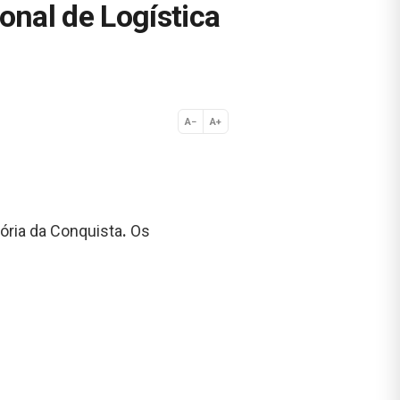
onal de Logística
A−
A+
Normal
ória da Conquista
.
Os