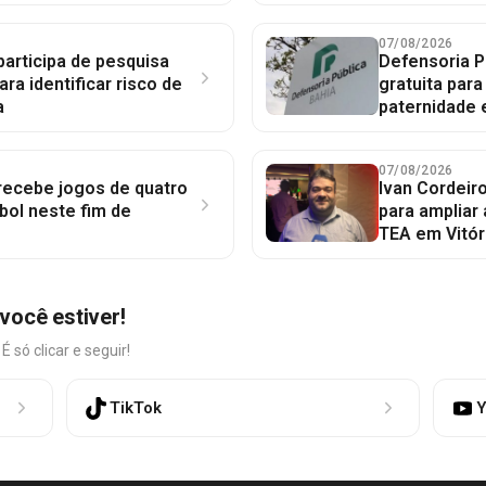
07/08/2026
participa de pesquisa
Defensoria P
ara identificar risco de
gratuita par
a
paternidade 
07/08/2026
 recebe jogos de quatro
Ivan Cordeir
bol neste fim de
para ampliar
TEA em Vitór
você estiver!
só clicar e seguir!
TikTok
Y