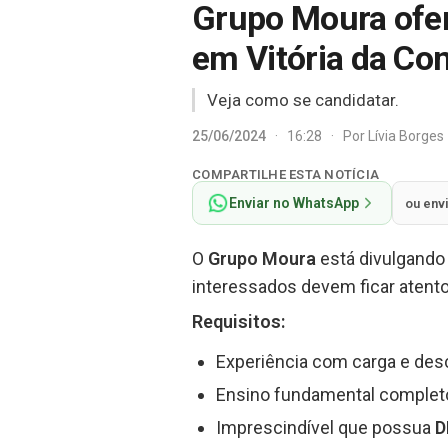
Grupo Moura ofer
em Vitória da Co
Veja como se candidatar.
25/06/2024
·
16:28
·
Por
Lívia Borges
COMPARTILHE ESTA NOTÍCIA
Enviar no WhatsApp
ou env
O
Grupo Moura
está divulgando
interessados devem ficar atento
Requisitos
:
Experiência com carga e des
Ensino fundamental completo 
Imprescindível que possua
D