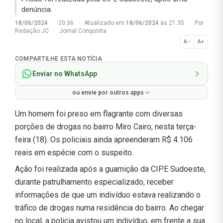
denúncia.
18/06/2024
·
20:36
·
Atualizado em
18/06/2024
às 21:35
·
Por
Redação JC
·
Jornal Conquista
A−
A+
Normal
COMPARTILHE ESTA NOTÍCIA
Enviar no WhatsApp
ou envie por outros apps
Um homem foi preso em flagrante com diversas
porções de drogas no bairro Miro Cairo, nesta terça-
feira (18). Os policiais ainda apreenderam R$ 4.106
reais em espécie com o suspeito.
Ação foi realizada após a guarnição da CIPE Sudoeste,
durante patrulhamento especializado, receber
informações de que um indivíduo estava realizando o
tráfico de drogas numa residência do bairro. Ao chegar
no local, a policia avistou um indivíduo, em frente a sua