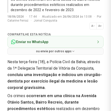
durante procedimentos estéticos realizados em
dezembro de 2022 e fevereiro de 2023.
18/06/2024
·
17:44
·
Atualizado em
26/06/2024
às 13:08
·
Por
Catarine Ferraz
·
Jornal Conquista
A−
A+
Normal
COMPARTILHE ESTA NOTÍCIA
Enviar no WhatsApp
ou envie por outros apps
Nesta terça-feira (18), a Polícia Civil da Bahia, através
da 1ª Delegacia Territorial de Vitória da Conquista,
concluiu uma investigação e indiciou um cirurgião-
dentista por exercício ilegal da medicina e lesão
corporal gravíssima.
Os crimes
ocorreram em uma clínica na Avenida
Otávio Santos, Bairro Recreio, durante
procedimentos estéticos
realizados em dezembro