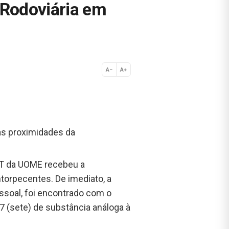
 Rodoviária em
A−
A+
Normal
nas proximidades da
NT da UOME recebeu a
ntorpecentes. De imediato, a
essoal, foi encontrado com o
7 (sete) de substância análoga à