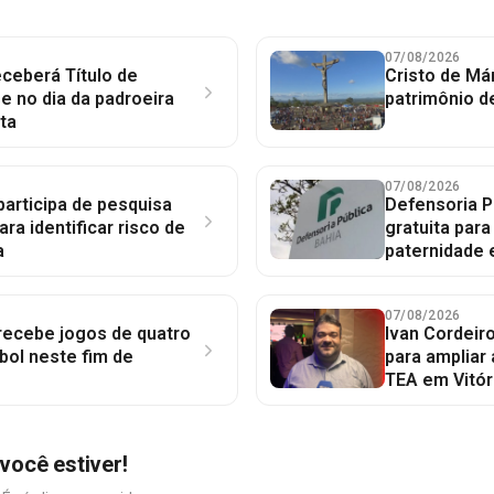
07/08/2026
ceberá Título de
Cristo de Má
 no dia da padroeira
patrimônio d
ta
07/08/2026
participa de pesquisa
Defensoria P
ara identificar risco de
gratuita par
a
paternidade 
07/08/2026
 recebe jogos de quatro
Ivan Cordeir
bol neste fim de
para ampliar
TEA em Vitór
você estiver!