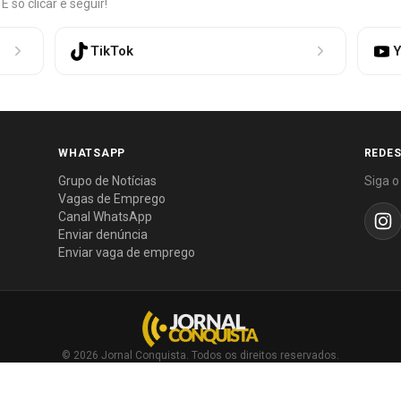
só clicar e seguir!
TikTok
Y
WHATSAPP
REDES
Grupo de Notícias
Siga o
Vagas de Emprego
Canal WhatsApp
Enviar denúncia
Enviar vaga de emprego
© 2026 Jornal Conquista. Todos os direitos reservados.
Política editorial
·
Política de privacidade