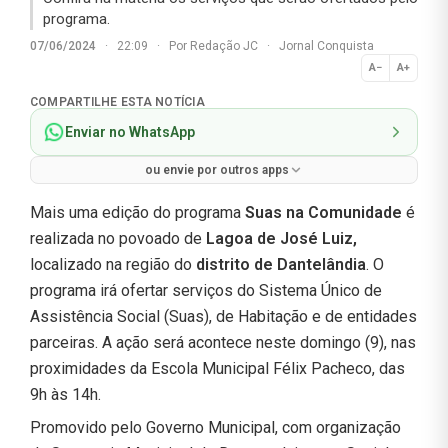
programa.
07/06/2024
·
22:09
·
Por
Redação JC
·
Jornal Conquista
A−
A+
Normal
COMPARTILHE ESTA NOTÍCIA
Enviar no WhatsApp
ou envie por outros apps
Mais uma edição do programa
Suas na Comunidade
é
realizada no povoado de
Lagoa de José Luiz,
localizado na região do
distrito de Dantelândia
. O
programa irá ofertar serviços do Sistema Único de
Assistência Social (Suas), de Habitação e de entidades
parceiras. A ação será acontece neste domingo (9), nas
proximidades da Escola Municipal Félix Pacheco, das
9h às 14h.
Promovido pelo Governo Municipal, com organização