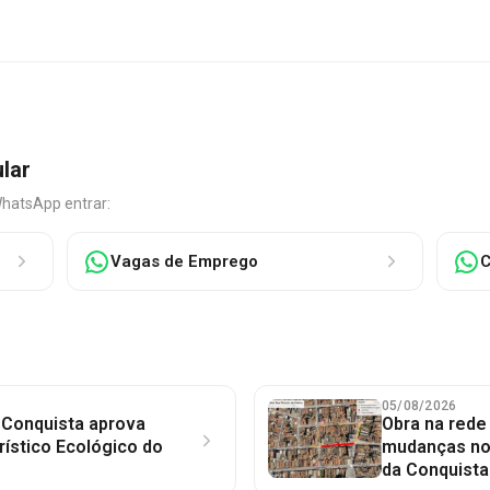
ular
WhatsApp entrar:
Vagas de Emprego
C
05/08/2026
 Conquista aprova
Obra na red
rístico Ecológico do
mudanças no 
da Conquista