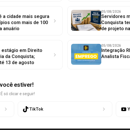
05/08/2026
 é a cidade mais segura
Servidores mu
ípios com mais de 100
Conquista te
a anuário
de projeto n
05/08/2026
 estágio em Direito
Integração R
ia da Conquista;
Analista Fisc
té 13 de agosto
você estiver!
só clicar e seguir!
TikTok
Y