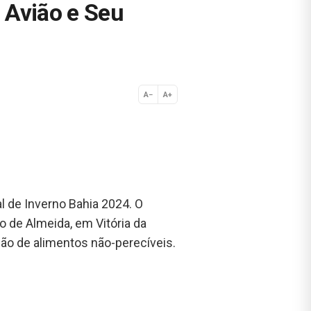
 Avião e Seu
A−
A+
Normal
l de Inverno Bahia 2024. O
 de Almeida, em Vitória da
ção de alimentos não-perecíveis.