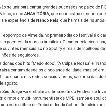
 vão se unir para cantar grandes sucessos no palco do FI
Falcão, o duo
ANAVITÓRIA
, que conquistou o mundo com
cia e experiência de
Nando Reis
, que há mais de 40 anos 
opompo de Almeida, no primeiro dia do festival é o ca
es expoentes da música brasileira. O cantor coleciona l
 ouvintes mensais só no Spotify e mais de 2 bilhões de
ilhões de seguidores.
s donas dos hits “Medo Bobo”, “A Culpa é Nossa” e “Narci
raisa
cantam desde os cinco anos de idade, mas só em
lico quanto nas redes sociais. Juntas, são uma das dupl
de agosto.
de
Seu Jorge
vai embalar a última noite do Festival de In
ator, diretor e multi-instrumentista de MPB, samba e soul
rado com o título de Embaixador da Cultura Brasileira pel