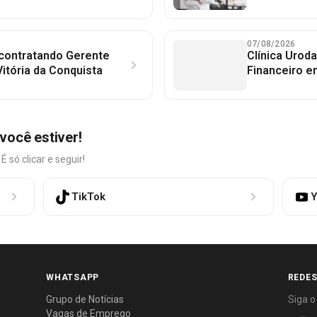
07/08/2026
 contratando Gerente
Clínica Uroda
itória da Conquista
Financeiro e
você estiver!
só clicar e seguir!
TikTok
Y
WHATSAPP
REDES
Grupo de Notícias
Siga o
Vagas de Emprego