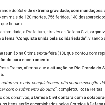
Grande do Sul
é de extrema gravidade, com inundações 
 em mais de 120 mortes, 756 feridos, 140 desaparecidos
 que tinham.
alamidade, a Prefeitura, através da Defesa Civil,
organiz
 o lema “Conquista unida pela solidariedade”
, visando
a reunião na última sexta-feira (10), que contou com re
finido para encerramento.
 Rosa Freitas, afirmou que
a situação no Rio Grande do S
a.
por natureza, e nós, conquistenses, não somos exceção. J
ar com o sofrimento do outro
“, completou Rosa Freitas.
ão dos donativos,
a Defesa Civil contará com a colabora
, os itens serão encaminhados pelos Correios à Defesa C