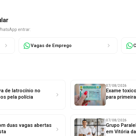
ular
WhatsApp entrar:
Vagas de Emprego
C
07/08/2026
a de latrocínio no
Exame toxico
dos pela polícia
para primeir
07/08/2026
com duas vagas abertas
Grupo Parale
sta
em Vitória d