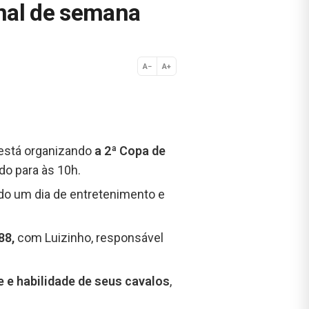
nal de semana
A−
A+
Normal
 está organizando
a 2ª Copa de
do para às 10h.
do um dia de entretenimento e
88,
com Luizinho, responsável
 e habilidade de seus cavalos
,