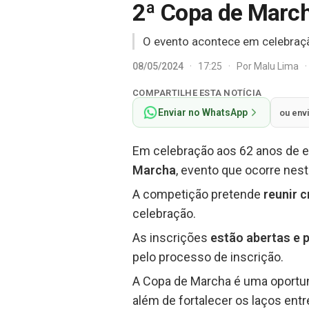
2ª Copa de March
O evento acontece em celebraçã
08/05/2024
·
17:25
·
Por
Malu Lima
·
COMPARTILHE ESTA NOTÍCIA
Enviar no WhatsApp
ou env
Em celebração aos 62 anos de em
Marcha
, evento que ocorre nes
A competição pretende
reunir 
celebração.
As inscrições
estão abertas e 
pelo processo de inscrição.
A Copa de Marcha é uma oport
além de fortalecer os laços entr