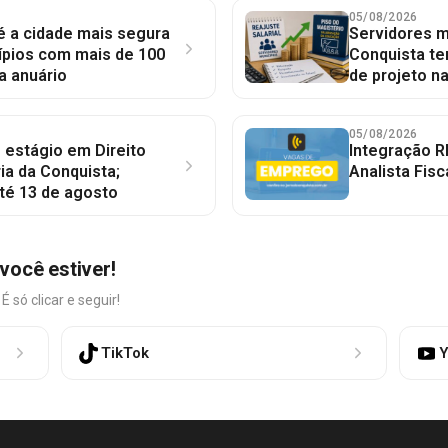
05/08/2026
 é a cidade mais segura
Servidores mu
ípios com mais de 100
Conquista te
a anuário
de projeto n
05/08/2026
 estágio em Direito
Integração R
ia da Conquista;
Analista Fisc
té 13 de agosto
você estiver!
só clicar e seguir!
TikTok
Y