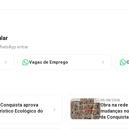
ular
WhatsApp entrar:
Vagas de Emprego
C
05/08/2026
 Conquista aprova
Obra na red
rístico Ecológico do
mudanças no 
da Conquista