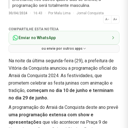
programação será totalmente masculina.
30/04/2024
·
16:43
·
Por
Malu Lima
·
Jornal Conquista
A−
A+
Normal
COMPARTILHE ESTA NOTÍCIA
Enviar no WhatsApp
ou envie por outros apps
Na noite da última segunda-feira (29), a prefeitura de
Vitória da Conquista anunciou a programação oficial do
Arraiá da Conquista 2024. As festividades, que
prometem celebrar as festa juninas com animação e
tradição,
começam no dia 10 de junho e terminam
no dia 29 de junho.
A programação do Arraiá da Conquista deste ano prevê
uma programação extensa com show e
apresentações
que vão acontecer na Praça 9 de