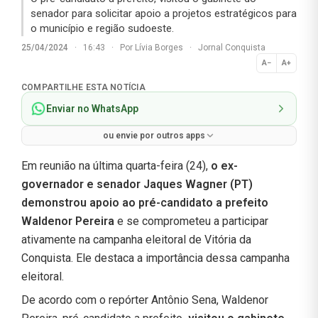
senador para solicitar apoio a projetos estratégicos para
o município e região sudoeste.
25/04/2024
·
16:43
·
Por
Lívia Borges
·
Jornal Conquista
A−
A+
Normal
COMPARTILHE ESTA NOTÍCIA
Enviar no WhatsApp
ou envie por outros apps
Em reunião na última quarta-feira (24),
o ex-
governador e senador Jaques Wagner (PT)
demonstrou apoio ao pré-candidato a prefeito
Waldenor Pereira
e se comprometeu a participar
ativamente na campanha eleitoral de Vitória da
Conquista. Ele destaca a importância dessa campanha
eleitoral.
De acordo com o repórter Antônio Sena, Waldenor