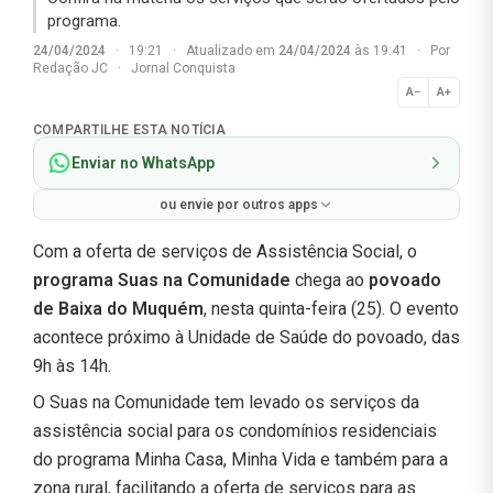
programa.
24/04/2024
·
19:21
·
Atualizado em
24/04/2024
às 19:41
·
Por
Redação JC
·
Jornal Conquista
A−
A+
Normal
COMPARTILHE ESTA NOTÍCIA
Enviar no WhatsApp
ou envie por outros apps
Com a oferta de serviços de Assistência Social, o
programa Suas na Comunidade
chega ao
povoado
de Baixa do Muquém
, nesta quinta-feira (25). O evento
acontece próximo à Unidade de Saúde do povoado, das
9h às 14h.
O Suas na Comunidade tem levado os serviços da
assistência social para os condomínios residenciais
do programa Minha Casa, Minha Vida e também para a
zona rural, facilitando a oferta de serviços para as