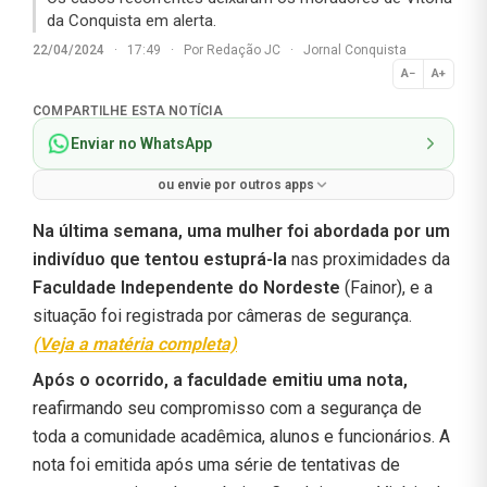
da Conquista em alerta.
22/04/2024
·
17:49
·
Por
Redação JC
·
Jornal Conquista
A−
A+
Normal
COMPARTILHE ESTA NOTÍCIA
Enviar no WhatsApp
ou envie por outros apps
Na última semana, uma mulher foi abordada por um
indivíduo que tentou estuprá-la
nas proximidades da
Faculdade Independente do Nordeste
(Fainor), e a
situação foi registrada por câmeras de segurança.
(Veja a matéria completa)
Após o ocorrido, a faculdade
emitiu uma nota,
reafirmando seu compromisso com a segurança de
toda a comunidade acadêmica, alunos e funcionários. A
nota foi emitida após uma série de tentativas de