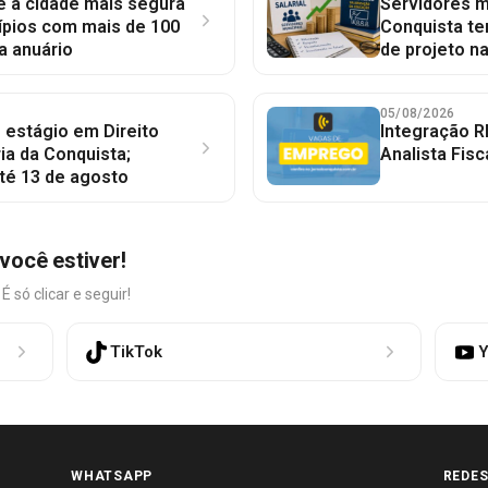
 é a cidade mais segura
Servidores mu
ípios com mais de 100
Conquista te
a anuário
de projeto n
05/08/2026
 estágio em Direito
Integração R
ia da Conquista;
Analista Fisc
té 13 de agosto
você estiver!
só clicar e seguir!
TikTok
Y
WHATSAPP
REDES