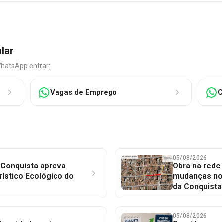
ular
WhatsApp entrar:
Vagas de Emprego
C
05/08/2026
 Conquista aprova
Obra na red
rístico Ecológico do
mudanças no 
da Conquista
05/08/2026