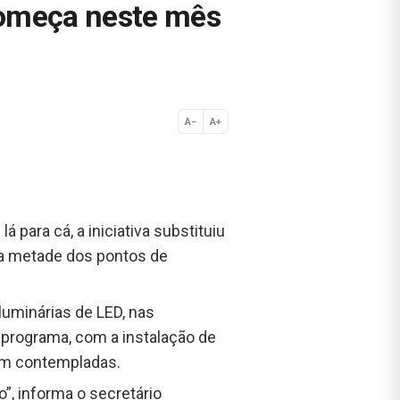
começa neste mês
A−
A+
Normal
para cá, a iniciativa substituiu
da metade dos pontos de
 luminárias de LED, nas
o programa, com a instalação de
ram contempladas.
o”, informa o secretário