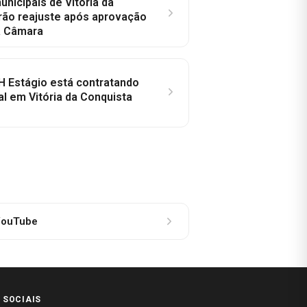
nicipais de Vitória da
rão reajuste após aprovação
a Câmara
H Estágio está contratando
al em Vitória da Conquista
ouTube
 SOCIAIS