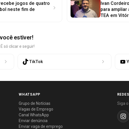
 recebe jogos de quatro
Ivan Cordeir
bol neste fim de
para ampliar
TEA em Vitór
você estiver!
só clicar e seguir!
TikTok
Y
WHATSAPP
REDES
Grupo de Notícias
Siga o
Vagas de Emprego
Canal WhatsApp
Enviar denúncia
Enviar vaga de emprego