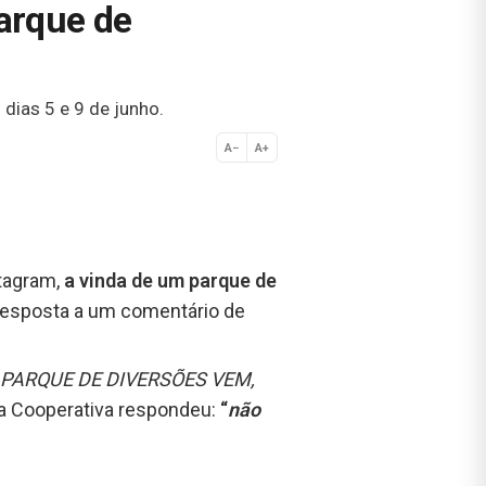
arque de
dias 5 e 9 de junho.
A−
A+
Normal
stagram,
a vinda de um parque de
 resposta a um comentário de
O PARQUE DE DIVERSÕES VEM,
da Cooperativa respondeu:
“
não