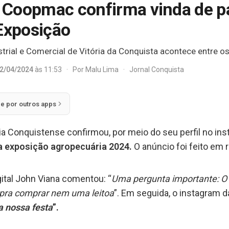
s, Coopmac confirma vinda de p
 Exposição
trial e Comercial de Vitória da Conquista acontece entre os 
2/04/2024
às 11:53
·
Por
Malu Lima
·
Jornal Conquista
ie por outros apps
a Conquistense confirmou, por meio do seu perfil no in
a exposição agropecuária 2024.
O anúncio foi feito em
gital John Viana comentou: “
Uma pergunta importante: 
 pra comprar nem uma leitoa
”. Em seguida, o instagram 
a nossa festa
”.