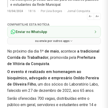
e estudantes da Rede Municipal.
10/04/2024
·
18:16
·
Por
Lívia Borges
·
Jornal Conquista
A−
A+
Normal
COMPARTILHE ESTA NOTÍCIA
Enviar no WhatsApp
ou envie por outros apps
No próximo dia dia
1º de maio
, acontece
a tradicional
Corrida do Trabalhador
, promovida pela
Prefeitura
de Vitória da Conquista
.
O evento é realizado em homenagem ao
bioquímico, advogado e empresário Onildo Pereira
de Oliveira Filho
, um dos sócios do Laboratório Labo,
falecido em 27 de dezembro de 2022, aos 65 anos.
Serão oferecidas 700 vagas, distribuídas entre o
público em geral, servidores e estudantes entre 14 e