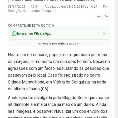
08/04/2024
·
12:51
·
Atualizado em
08/04/2024
às 16:27
·
Por
Redação JC
·
Jornal Conquista
A−
A+
Normal
COMPARTILHE ESTA NOTÍCIA
Enviar no WhatsApp
ou envie por outros apps
Neste fim de semana, populares registraram por meio
de imagens, o momento em que dois homens trocavam
agressões com um facão, assustando as pessoas que
passavam pelo local. Caso foi registrado no bairro
Cidade Maravilhosa, em Vitória da Conquista, na tarde
do último sábado (06).
A situação foi divulgada pelo Blog do Sena, que mostra
nitidamente a arma branca na mão de um deles. Ainda
nas imagens, é possível visualizar um dos envolvidos