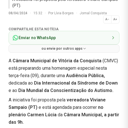
(PT).
08/04/2024
·
15:32
·
Por
Lívia Borges
·
Jornal Conquista
A−
A+
Normal
COMPARTILHE ESTA NOTÍCIA
Enviar no WhatsApp
ou envie por outros apps
A
Câmara Municipal de Vitória da Conquista
(CMVC)
está preparando uma homenagem especial nesta
terça-feira (09), durante uma
Audiência Pública,
dedicada ao
Dia Internacional da Síndrome de Down
e ao
Dia Mundial da Conscientização do Autismo.
A iniciativa foi proposta pela
vereadora Viviane
Sampaio (PT)
e está agendada para ocorrer
no
plenário Carmen Lúcia
da
Câmara Municipal, a partir
das 9h.