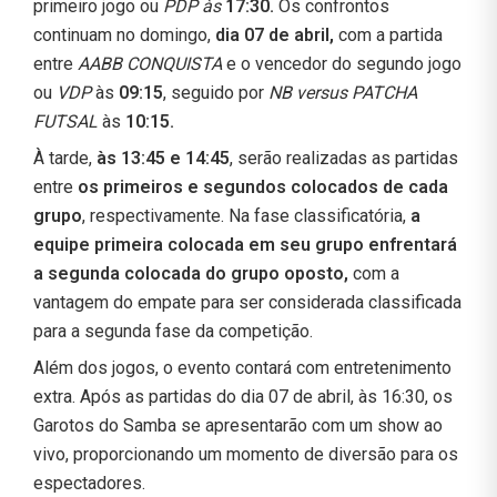
primeiro jogo ou
PDP às
17:30.
Os confrontos
continuam no domingo,
dia 07 de abril,
com a partida
entre
AABB CONQUISTA
e o vencedor do segundo jogo
ou
VDP
às
09:15
, seguido por
NB versus PATCHA
FUTSAL
às
10:15.
À tarde,
às 13:45 e 14:45
, serão realizadas as partidas
entre
os primeiros e segundos colocados de cada
grupo
, respectivamente. Na fase classificatória,
a
equipe primeira colocada em seu grupo enfrentará
a segunda colocada do grupo oposto,
com a
vantagem do empate para ser considerada classificada
para a segunda fase da competição.
Além dos jogos, o evento contará com entretenimento
extra. Após as partidas do dia 07 de abril, às 16:30, os
Garotos do Samba se apresentarão com um show ao
vivo, proporcionando um momento de diversão para os
espectadores.