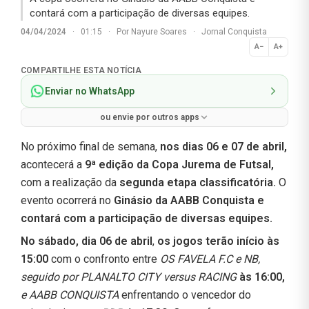
contará com a participação de diversas equipes.
04/04/2024
·
01:15
·
Por
Nayure Soares
·
Jornal Conquista
A−
A+
Normal
COMPARTILHE ESTA NOTÍCIA
Enviar no WhatsApp
ou envie por outros apps
No próximo final de semana,
nos dias 06 e 07 de abril,
acontecerá a
9ª edição da Copa Jurema de Futsal,
com a realização da
segunda etapa classificatória.
O
evento ocorrerá no
Ginásio da AABB Conquista e
contará com a participação de diversas equipes.
No sábado, dia 06 de abril
,
os jogos terão início às
15:00
com o confronto entre
OS FAVELA F.C e NB,
seguido por PLANALTO CITY versus RACING
às 16:00,
e AABB CONQUISTA
enfrentando o vencedor do