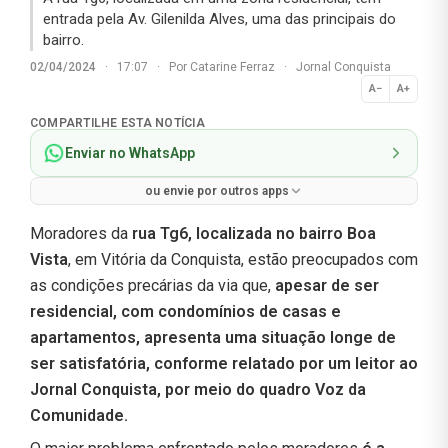
entrada pela Av. Gilenilda Alves, uma das principais do
bairro.
02/04/2024
·
17:07
·
Por
Catarine Ferraz
·
Jornal Conquista
A−
A+
Normal
COMPARTILHE ESTA NOTÍCIA
Enviar no WhatsApp
ou envie por outros apps
Moradores da
rua Tg6, localizada no bairro Boa
Vista
, em Vitória da Conquista, estão preocupados com
as condições precárias da via que,
apesar de ser
residencial, com condomínios de casas e
apartamentos, apresenta uma situação longe de
ser satisfatória, conforme relatado por um leitor ao
Jornal Conquista, por meio do quadro Voz da
Comunidade.