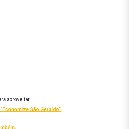
ra aproveitar.
o
“Economize São Geraldo”
,
também.