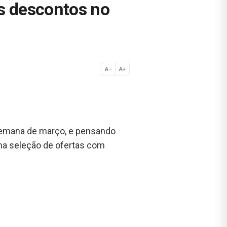
s descontos no
A−
A+
Normal
 semana de março, e pensando
uma seleção de ofertas com