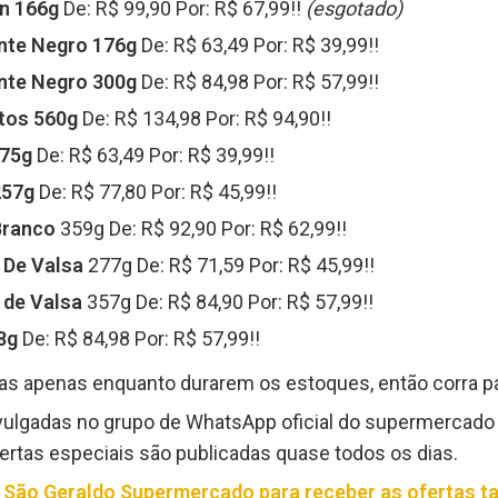
n 166g
De: R$ 99,90 Por: R$ 67,99!!
(esgotado)
nte Negro 176g
De: R$ 63,49 Por: R$ 39,99!!
nte Negro 300g
De: R$ 84,98 Por: R$ 57,99!!
tos 560g
De: R$ 134,98 Por: R$ 94,90!!
175g
De: R$ 63,49 Por: R$ 39,99!!
257g
De: R$ 77,80 Por: R$ 45,99!!
Branco
359g De: R$ 92,90 Por: R$ 62,99!!
 De Valsa
277g De: R$ 71,59 Por: R$ 45,99!!
 de Valsa
357g De: R$ 84,90 Por: R$ 57,99!!
8g
De: R$ 84,98 Por: R$ 57,99!!
das apenas enquanto durarem os estoques, então corra pa
ivulgadas no grupo de WhatsApp oficial do supermercad
rtas especiais são publicadas quase todos os dias.
do São Geraldo Supermercado para receber as ofertas 