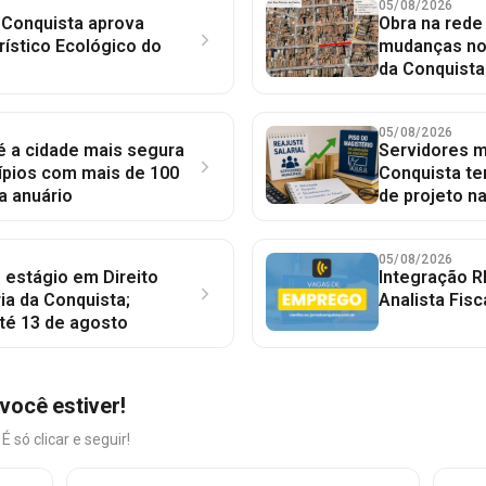
05/08/2026
 Conquista aprova
Obra na red
rístico Ecológico do
mudanças no 
da Conquista
05/08/2026
 é a cidade mais segura
Servidores mu
ípios com mais de 100
Conquista te
a anuário
de projeto n
05/08/2026
 estágio em Direito
Integração R
ia da Conquista;
Analista Fisc
té 13 de agosto
você estiver!
só clicar e seguir!