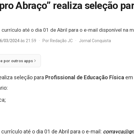
ro Abraço” realiza seleção par
urrículo até o dia 01 de Abril para o e-mail disponível na m
6/03/2024
às 21:59
·
Por
Redação JC
·
Jornal Conquista
ie por outros apps
ealiza seleção para
Profissional de Educação Física
em V
rio:
ca;
urrículo até o dia 01 de Abril para o e-mail:
corravca@g