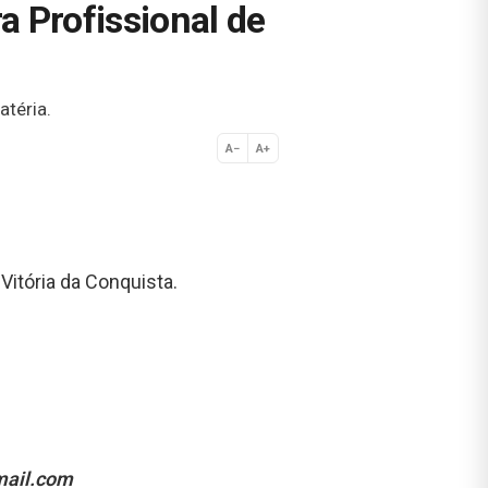
a Profissional de
atéria.
A−
A+
Normal
itória da Conquista.
mail.com