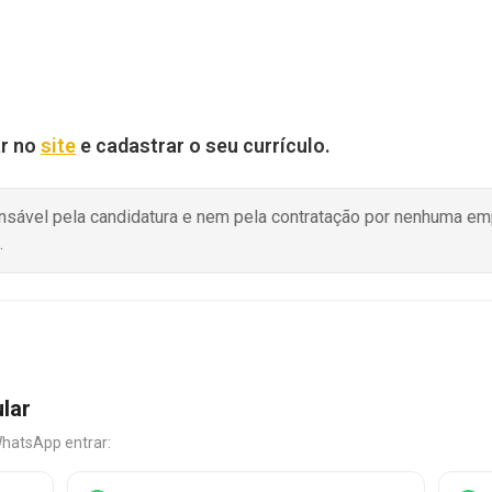
ar no
site
e cadastrar o seu currículo.
onsável pela candidatura e nem pela contratação por nenhuma e
.
ular
WhatsApp entrar: