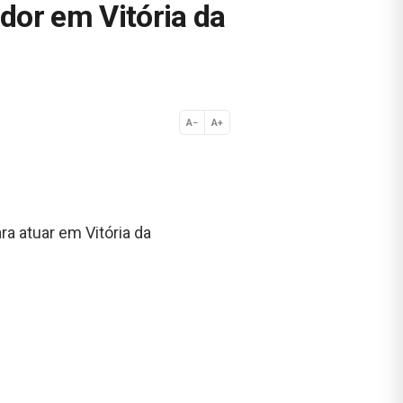
dor em Vitória da
A−
A+
Normal
ra atuar
em Vitória da