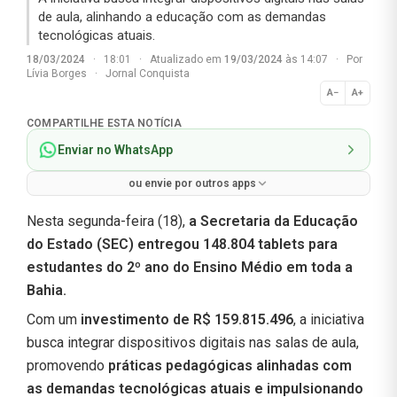
de aula, alinhando a educação com as demandas
tecnológicas atuais.
18/03/2024
·
18:01
·
Atualizado em
19/03/2024
às 14:07
·
Por
Lívia Borges
·
Jornal Conquista
A−
A+
Normal
COMPARTILHE ESTA NOTÍCIA
Enviar no WhatsApp
ou envie por outros apps
Nesta segunda-feira (18),
a Secretaria da Educação
do Estado (SEC) entregou 148.804 tablets para
estudantes do 2º ano do Ensino Médio em toda a
Bahia.
Com um
investimento de R$ 159.815.496
, a iniciativa
busca integrar dispositivos digitais nas salas de aula,
promovendo
práticas pedagógicas alinhadas com
as demandas tecnológicas atuais e impulsionando