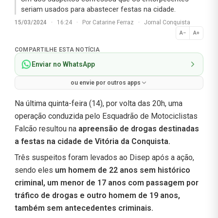
seriam usados para abastecer festas na cidade.
15/03/2024
·
16:24
·
Por
Catarine Ferraz
·
Jornal Conquista
A−
A+
Normal
COMPARTILHE ESTA NOTÍCIA
Enviar no WhatsApp
ou envie por outros apps
Na última quinta-feira (14), por volta das 20h, uma
operação conduzida pelo Esquadrão de Motociclistas
Falcão resultou na
apreensão de drogas destinadas
a festas na cidade de Vitória da Conquista.
Três suspeitos foram levados ao Disep após a ação,
sendo eles
um homem de 22 anos sem histórico
criminal, um menor de 17 anos com passagem por
tráfico de drogas e outro homem de 19 anos,
também sem antecedentes criminais.