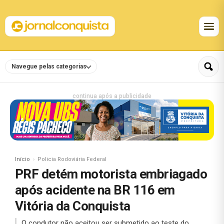
Navegue pelas categorias
continua após a publicidade
Início
Policia Rodoviária Federal
PRF detém motorista embriagado
após acidente na BR 116 em
Vitória da Conquista
O condutor não aceitou ser submetido ao teste do