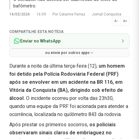
bafômetro.
14/03/2024
·
16:09
·
Por
Catarine Ferraz
·
Jornal Conquista
A−
A+
Normal
COMPARTILHE ESTA NOTÍCIA
Enviar no WhatsApp
ou envie por outros apps
Durante a noite da última terça-feira (12),
um homem
foi detido pela Polícia Rodoviária Federal (PRF)
após se envolver em um acidente na BR 116, em
Vitória da Conquista (BA), dirigindo sob efeito de
álcool.
O incidente ocorreu por volta das 23h30,
quando uma equipe da PRF foi acionada para atender a
ocorrência, localizada no quilômetro 843 da rodovia.
Após prestar os primeiros socorros,
os policiais
observaram sinais claros de embriaguez no