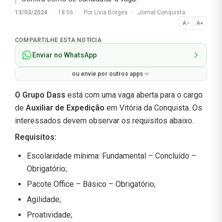
13/03/2024
·
18:06
·
Por
Lívia Borges
·
Jornal Conquista
A−
A+
Normal
COMPARTILHE ESTA NOTÍCIA
Enviar no WhatsApp
ou envie por outros apps
O Grupo Dass
está com uma vaga aberta para o cargo
de
Auxiliar de Expedição
em Vitória da Conquista. Os
interessados devem observar os requisitos abaixo.
Requisitos
:
Escolaridade mínima: Fundamental – Concluído –
Obrigatório;
Pacote Office – Básico – Obrigatório;
Agilidade;
Proatividade;