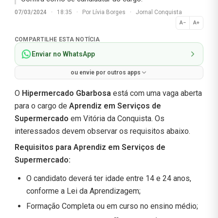
07/03/2024
·
18:35
·
Por
Lívia Borges
·
Jornal Conquista
A−
A+
Normal
COMPARTILHE ESTA NOTÍCIA
Enviar no WhatsApp
ou envie por outros apps
O
Hipermercado Gbarbosa
está com uma vaga aberta
para o cargo de
Aprendiz em Serviços de
Supermercado
em Vitória da Conquista. Os
interessados devem observar os requisitos abaixo.
Requisitos para Aprendiz em Serviços de
Supermercado:
O candidato deverá ter idade entre 14 e 24 anos,
conforme a Lei da Aprendizagem;
Formação Completa ou em curso no ensino médio;