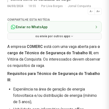
04/03/2024
·
18:55
·
Por
Lívia Borges
·
Jornal Conquista
A−
A+
Normal
COMPARTILHE ESTA NOTÍCIA
Enviar no WhatsApp
ou envie por outros apps
A empresa
COMERC
está com uma vaga aberta para
o
cargo de Técnico de Segurança do Trabalho III
, em
Vitória da Conquista. Os interessados devem observar
os requisitos da vaga.
Requisitos para
Técnico de Segurança do Trabalho
III
:
Experiência na área de geração de energia
fotovoltaica e/ou distribuição de energia (mínimo
de 5 anos);