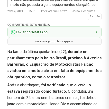
moto não possuía alguns equipamentos obrigatórios.
23/02/2024
·
15:31
·
Por
Catarine Ferraz
·
Jornal Conquista
A−
A+
Normal
COMPARTILHE ESTA NOTÍCIA
Enviar no WhatsApp
ou envie por outros apps
Na tarde da última quinta-feira (22),
durante um
patrulhamento pelo bairro Brasil, próximo à Avenida
Barreiras, o Esquadrão de Motociclistas Falcão
avistou uma motocicleta em falta de equipamentos
obrigatórios, como o retrovisor.
Após a abordagem,
foi verificado que o veículo
estava registrado como furtado.
O condutor, um
homem de 24 anos sem histórico criminal, foi detido
junto com a motocicleta Honda Biz e encaminhado ao