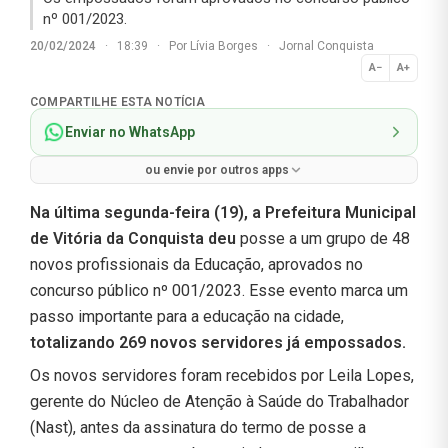
nº 001/2023.
20/02/2024
·
18:39
·
Por
Lívia Borges
·
Jornal Conquista
A−
A+
Normal
COMPARTILHE ESTA NOTÍCIA
Enviar no WhatsApp
ou envie por outros apps
Na última segunda-feira (19), a Prefeitura Municipal
de Vitória da Conquista deu
posse a um grupo de 48
novos profissionais da Educação, aprovados no
concurso público nº 001/2023. Esse evento marca um
passo importante para a educação na cidade,
totalizando 269 novos servidores já empossados.
Os novos servidores foram recebidos por Leila Lopes,
gerente do Núcleo de Atenção à Saúde do Trabalhador
(Nast), antes da assinatura do termo de posse a