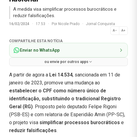
A medida visa simplificar processos burocráticos e
reduzir falsificações.
16/02/2024
·
17:53
·
Por
Nicole Prado
·
Jornal Conquista
A−
A+
Normal
COMPARTILHE ESTA NOTÍCIA
Enviar no WhatsApp
ou envie por outros apps
A partir de agora a
Lei 14.534
, sancionada em 11 de
janeiro de 2023, promove uma mudança ao
estabelecer o CPF como número único de
identificação, substituindo o tradicional Registro
Geral (RG)
. Proposto pelo deputado Felipe Rigoni
(PSB-ES) e com relatoria de Esperidião Amin (PP-SC),
o projeto visa
simplificar processos burocráticos
e
reduzir falsificações
.