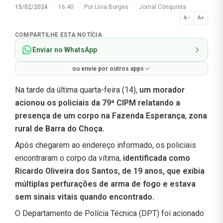
15/02/2024
·
16:40
·
Por
Lívia Borges
·
Jornal Conquista
A−
A+
Normal
COMPARTILHE ESTA NOTÍCIA
Enviar no WhatsApp
ou envie por outros apps
Na tarde da última quarta-feira (14),
um morador
acionou os policiais da 79ª CIPM relatando a
presença de um corpo na Fazenda Esperança
,
zona
rural de Barra do Choça.
Após chegarem ao endereço informado, os policiais
encontraram o corpo da vítima,
identificada como
Ricardo Oliveira dos Santos, de 19 anos, que exibia
múltiplas perfurações de arma de fogo e estava
sem sinais vitais quando encontrado.
O Departamento de Polícia Técnica (DPT) foi acionado