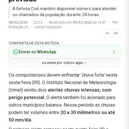
A Defesa Civil mantém disponível número para atender
os chamados da população durante 24 horas.
08/02/2024
·
22:12
·
Atualizado em
09/02/2024
às 16:01
·
Por
Redação JC
·
Jornal Conquista
A−
A+
Normal
COMPARTILHE ESTA NOTÍCIA
Enviar no WhatsApp
ou envie por outros apps
Os conquistenses devem enfrentar ‘chuva forte’ nesta
sexta-feira (09). O Instituto Nacional de Meteorologia
(Inmet) emitiu dois
alertas chuvas intensas, com
perigo potencial.
O alerta também foi acionado para
outros municípios baianos. Nesse período as chuvas
podem ter volumes entre
20 a 30 milímetros ou até
50 mm/dia.