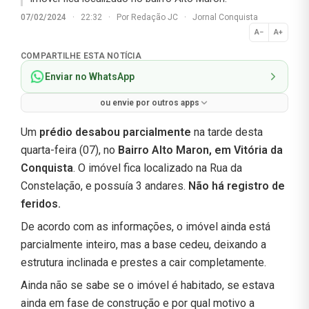
07/02/2024
·
22:32
·
Por
Redação JC
·
Jornal Conquista
A−
A+
Normal
COMPARTILHE ESTA NOTÍCIA
Enviar no WhatsApp
ou envie por outros apps
Um
prédio desabou parcialmente
na tarde desta
quarta-feira (07), no
Bairro Alto Maron, em Vitória da
Conquista
. O imóvel fica localizado na Rua da
Constelação, e possuía 3 andares.
Não há registro de
feridos.
De acordo com as informações, o imóvel ainda está
parcialmente inteiro, mas a base cedeu, deixando a
estrutura inclinada e prestes a cair completamente.
Ainda não se sabe se o imóvel é habitado, se estava
ainda em fase de construção e por qual motivo a