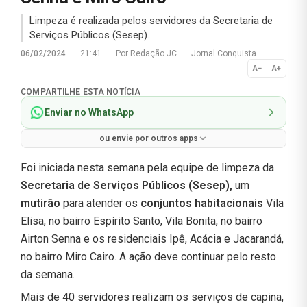
Limpeza é realizada pelos servidores da Secretaria de
Serviços Públicos (Sesep).
06/02/2024
·
21:41
·
Por
Redação JC
·
Jornal Conquista
A−
A+
Normal
COMPARTILHE ESTA NOTÍCIA
Enviar no WhatsApp
ou envie por outros apps
Foi iniciada nesta semana pela equipe de limpeza da
Secretaria de Serviços Públicos (Sesep),
um
mutirão
para atender os
conjuntos habitacionais
Vila
Elisa, no bairro Espírito Santo, Vila Bonita, no bairro
Airton Senna e os residenciais Ipê, Acácia e Jacarandá,
no bairro Miro Cairo. A ação deve continuar pelo resto
da semana.
Mais de 40 servidores realizam os serviços de capina,