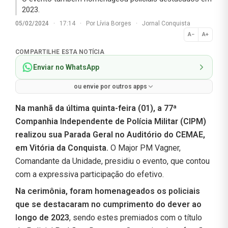
2023.
05/02/2024
·
17:14
·
Por
Lívia Borges
·
Jornal Conquista
A−
A+
Normal
COMPARTILHE ESTA NOTÍCIA
Enviar no WhatsApp
ou envie por outros apps
Na manhã da última quinta-feira (01), a 77ª
Companhia Independente de Polícia Militar (CIPM)
realizou sua Parada Geral no Auditório do CEMAE,
em Vitória da Conquista.
O Major PM Vagner,
Comandante da Unidade, presidiu o evento, que contou
com a expressiva participação do efetivo.
Na cerimônia, foram homenageados os policiais
que se destacaram no cumprimento do dever ao
longo de 2023
, sendo estes premiados com o título