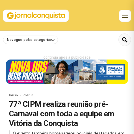
Navegue pelas categorias
continua após a publicidade
Início
Polícia
77ª CIPM realiza reunião pré-
Carnaval com toda a equipe em
Vitória da Conquista
O evento também homenageou policiais destacados em