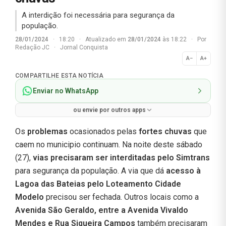
A interdição foi necessária para segurança da
população.
28/01/2024
·
18:20
·
Atualizado em
28/01/2024
às 18:22
·
Por
Redação JC
·
Jornal Conquista
A−
A+
Normal
COMPARTILHE ESTA NOTÍCIA
Enviar no WhatsApp
ou envie por outros apps
Os
problemas
ocasionados pelas
fortes chuvas
que
caem no municipio continuam. Na noite deste sábado
(27),
vias precisaram ser interditadas pelo Simtrans
para segurança da população. A via que dá
acesso à
Lagoa das Bateias pelo Loteamento Cidade
Modelo
precisou ser fechada. Outros locais como a
Avenida São Geraldo, entre a Avenida Vivaldo
Mendes e Rua Siqueira Campos
também precisaram