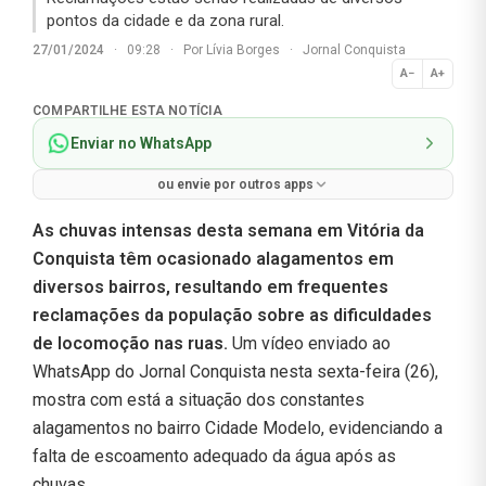
pontos da cidade e da zona rural.
27/01/2024
·
09:28
·
Por
Lívia Borges
·
Jornal Conquista
A−
A+
Normal
COMPARTILHE ESTA NOTÍCIA
Enviar no WhatsApp
ou envie por outros apps
As chuvas intensas desta semana em Vitória da
Conquista têm ocasionado alagamentos em
diversos bairros, resultando em frequentes
reclamações da população sobre as dificuldades
de locomoção nas ruas.
Um vídeo enviado ao
WhatsApp do Jornal Conquista nesta sexta-feira (26),
mostra com está a situação dos constantes
alagamentos no bairro Cidade Modelo, evidenciando a
falta de escoamento adequado da água após as
chuvas.